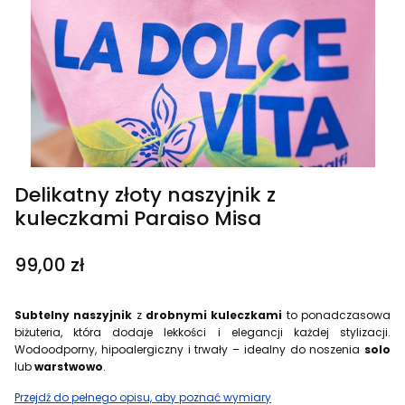
Delikatny złoty naszyjnik z
kuleczkami Paraiso Misa
Cena
99,00 zł
Subtelny naszyjnik
z
drobnymi kuleczkami
to ponadczasowa
biżuteria, która dodaje lekkości i elegancji każdej stylizacji.
Wodoodporny, hipoalergiczny i trwały – idealny do noszenia
solo
lub
warstwowo
.
Przejdź do pełnego opisu, aby poznać wymiary