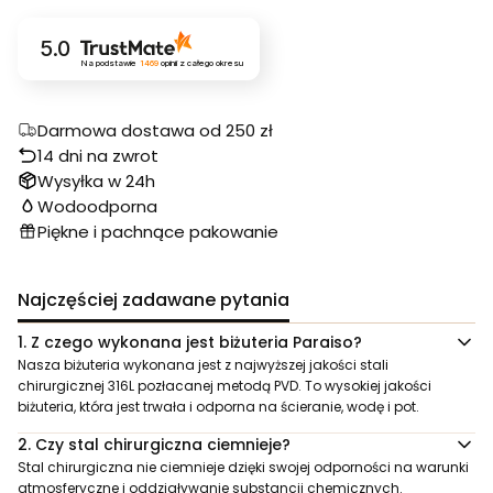
5.0
Na podstawie
1469
opinii
z całego okresu
Darmowa dostawa od 250 zł
14 dni na zwrot
Wysyłka w 24h
Wodoodporna
Piękne i pachnące pakowanie
Najczęściej zadawane pytania
1.
Z czego wykonana jest biżuteria Paraiso?
Nasza biżuteria wykonana jest z najwyższej jakości stali
chirurgicznej 316L pozłacanej metodą PVD. To wysokiej jakości
biżuteria, która jest trwała i odporna na ścieranie, wodę i pot.
2.
Czy stal chirurgiczna ciemnieje?
Stal chirurgiczna nie ciemnieje dzięki swojej odporności na warunki
atmosferyczne i oddziaływanie substancji chemicznych.