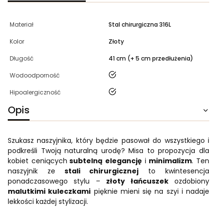
Materiał
Stal chirurgiczna 316L
Kolor
Złoty
Długość
41 cm (+ 5 cm przedłużenia)
tak
Wodoodporność
tak
Hipoalergiczność
Opis
Szukasz naszyjnika, który będzie pasował do wszystkiego i
podkreśli Twoją naturalną urodę? Misa to propozycja dla
kobiet ceniących
subtelną elegancję
i
minimalizm
. Ten
naszyjnik ze
stali chirurgicznej
to kwintesencja
ponadczasowego stylu –
złoty łańcuszek
ozdobiony
malutkimi kuleczkami
pięknie mieni się na szyi i nadaje
lekkości każdej stylizacji.