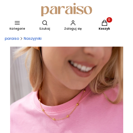
Produkty w kosz
Otwórz wyszukiwarkę
Kategorie
Szukaj
Zaloguj się
Koszyk
paraiso
Naszyjniki