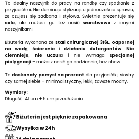
To idealny naszyjnik do pracy, na randkę czy spotkanie z
przyjaciółmi. Nie dominuje stylizacji, a jednocześnie sprawia,
że czujesz się zadbana i stylowa. Świetnie prezentuje się
solo
, ale możesz go też nosić
warstwowo
z innymi
naszyjnikami.
Biżuteria wykonana ze
stali chirurgicznej 316L
,
odpornej
na wodę
,
ścieranie
i
działanie detergentów
.
Nie
ciemnieje
,
nie uczula
i nie wymaga
specjalnej
pielęgnacji
– możesz nosić go codziennie, bez obaw.
To
doskonały pomysł na prezent
dla przyjaciółki, siostry
czy samej siebie – minimalistyczny, lekki, zawsze modny.
Wymiary:
Długość: 41 cm + 5 cm przedłużenia
Biżuteria jest pięknie zapakowana
Wysyłka w 24h