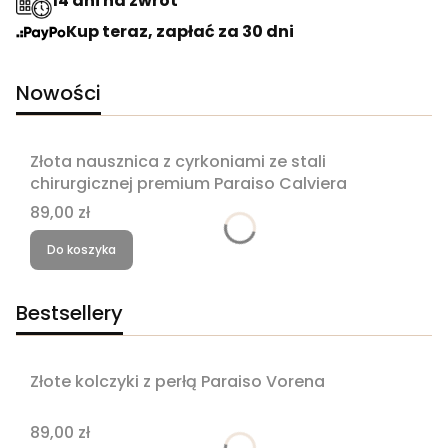
14 dni na zwrot
Kup teraz, zapłać za 30 dni
Nowości
Złota nausznica z cyrkoniami ze stali
chirurgicznej premium Paraiso Calviera
Cena
89,00 zł
Do koszyka
Bestsellery
Złote kolczyki z perłą Paraiso Vorena
Bestseller
Cena
89,00 zł