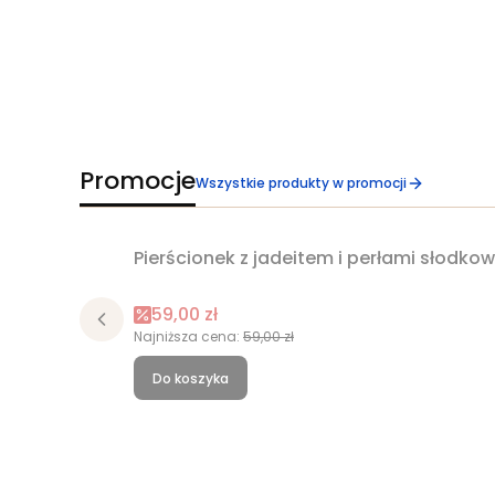
Promocje
Wszystkie produkty w promocji
Pierścionek z jadeitem i perłami słodk
Okazja
Cena promocyjna
59,00 zł
Najniższa cena:
59,00 zł
Do koszyka