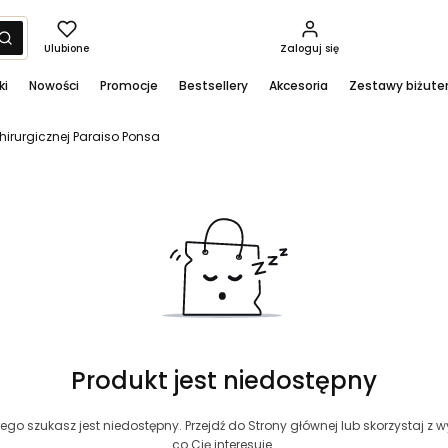
yść
Szukaj
Ulubione
Zaloguj się
ki
Nowości
Promocje
Bestsellery
Akcesoria
Zestawy biżuter
hirurgicznej Paraiso Ponsa
Produkt jest niedostępny
ego szukasz jest niedostępny. Przejdź do Strony głównej lub skorzystaj z wy
co Cię interesuje.