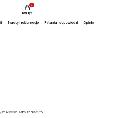
Produkty w koszyku: 0. Zobacz szczegóły
Koszyk
ii
Zwroty i reklamacje
Pytania i odpowiedzi
Opinie
Instagram
szukiwarki, żeby znaleźć to,