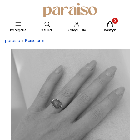
Produkty w kosz
Otwórz wyszukiwarkę
Kategorie
Szukaj
Zaloguj się
Koszyk
paraiso
Pierścionki