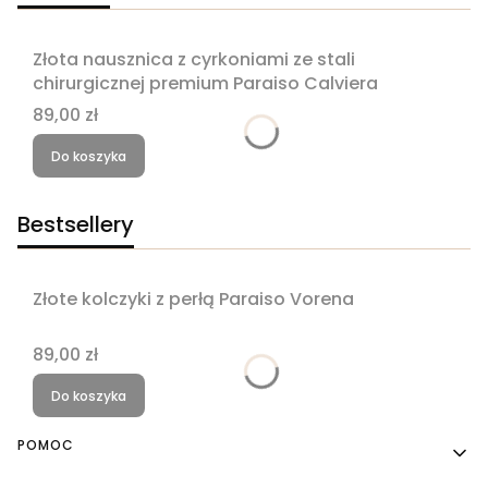
Złota nausznica z cyrkoniami ze stali
chirurgicznej premium Paraiso Calviera
Cena
89,00 zł
Do koszyka
Bestsellery
Złote kolczyki z perłą Paraiso Vorena
Bestseller
Cena
89,00 zł
Do koszyka
Linki w stopce
POMOC