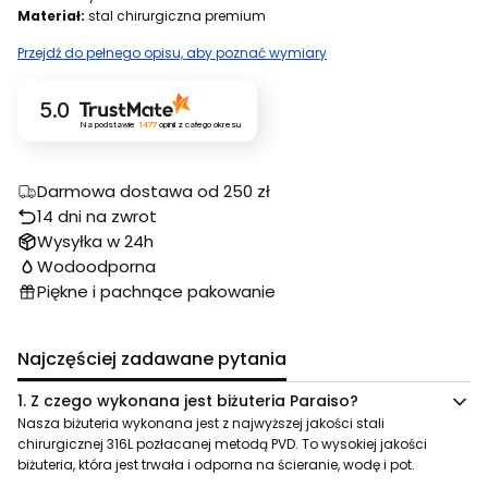
Materiał:
stal chirurgiczna premium
Przejdź do pełnego opisu, aby poznać wymiary
5.0
Na podstawie
1477
opinii
z całego okresu
Darmowa dostawa od 250 zł
14 dni na zwrot
Wysyłka w 24h
Wodoodporna
Piękne i pachnące pakowanie
Najczęściej zadawane pytania
1.
Z czego wykonana jest biżuteria Paraiso?
Nasza biżuteria wykonana jest z najwyższej jakości stali
chirurgicznej 316L pozłacanej metodą PVD. To wysokiej jakości
biżuteria, która jest trwała i odporna na ścieranie, wodę i pot.