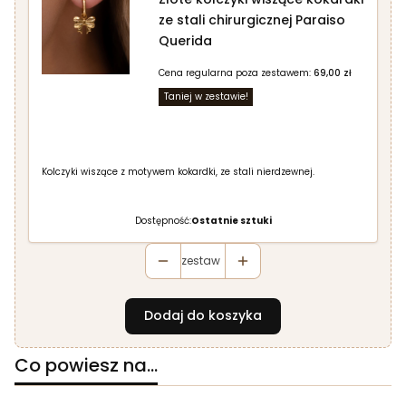
ze stali chirurgicznej Paraiso
Querida
Cena regularna poza zestawem:
69,00 zł
Taniej w zestawie!
Kolczyki wiszące z motywem kokardki, ze stali nierdzewnej.
Dostępność:
Ostatnie sztuki
zestaw
Dodaj do koszyka
Co powiesz na...