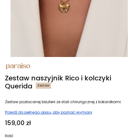
Zestaw naszyjnik Rico i kolczyki
Querida
Zestaw
Zestaw pozłacanej biżuterii ze stali chirurigcznej z kokardkami.
Przejdź do pełnego opisu, aby poznać wymiary
Cena
159,00 zł
Ilość