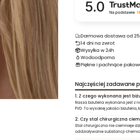
5.0
Na podstawie
1
Darmowa dostawa od 250
14 dni na zwrot
Wysyłka w 24h
Wodoodporna
Piękne i pachnące pakow
Najczęściej zadawane p
1.
Z czego wykonana jest biżu
Nasza biżuteria wykonana jest z n
PVD. To wysokiej jakości biżuteria, 
2.
Czy stal chirurgiczna ciem
Stal chirurgiczna nie ciemnieje d
oddziaływanie substancji chemi