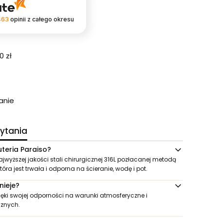
463
opinii
z całego okresu
 zł
anie
ytania
teria Paraiso?
ajwyższej jakości stali chirurgicznej 316L pozłacanej metodą
która jest trwała i odporna na ścieranie, wodę i pot.
nieje?
zięki swojej odporności na warunki atmosferyczne i
cznych.