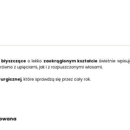
, błyszczące
o lekko
zaokrąglonym kształcie
świetnie wpisuj
zarówno z upięciami, jak i z rozpuszczonymi włosami.
irurgicznej
, które sprawdzą się przez cały rok.
akowana