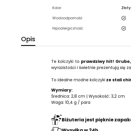
Kolor
Złoty
Wodoodporność
tak
Hipoalergiczność
tak
Opis
Te kolczyki to
prawdziwy hit! Grube
wyrazistości i świetnie prezentują się 
To idealne modne kolczyki
ze stali ch
Wymiary:
Średnica: 2,8 cm | Wysokość: 3,2 cm
Waga: 10,4 g / para
Biżuteria jest pięknie zap
Wysyłka w 24h