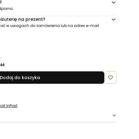
?
dporna.
żuterię na prezent?
 znać w uwagach do zamówienia lub na adres e-mail
:
ość
Dodaj do koszyka
at InPost