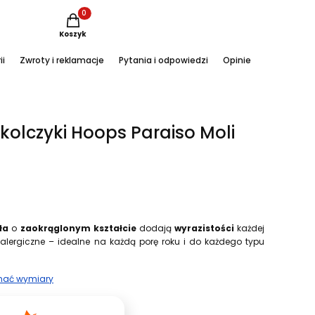
Produkty w koszyku: 0. Zobacz szczegóły
Koszyk
ii
Zwroty i reklamacje
Pytania i odpowiedzi
Opinie
Instagram
olczyki Hoops Paraiso Moli
ła
o
zaokrąglonym kształcie
dodają
wyrazistości
każdej
oalergiczne – idealne na każdą porę roku i do każdego typu
znać wymiary