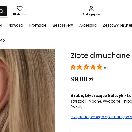
yść
Szukaj
Ulubione
Zaloguj się
ki
Nowości
Promocje
Bestsellery
Akcesoria
Zestawy biżuter
Moli
Złote dmuchane k
5.0
Cena
99,00 zł
Grube, błyszczące kolczyki-ko
stylizacji. Modne, wygodne i hip
fryzury.
Przejdź do pełnego opisu, aby po