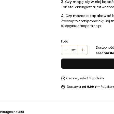
3.
Czy mogę się w niej kąpać
Tak! Stal chirurgiczna jest wodoo
4.
Czy możecie zapakować bi
Zrobimy to z przyjemnością! Daj
sklep@bizuteriaparaiso.pl
Ilość
Dostępność
szt.
średnia il
Czas wysyłki:
24 godziny
Dostawa
od 9,99 zł
- Paczkom
chirurgiczna 316L