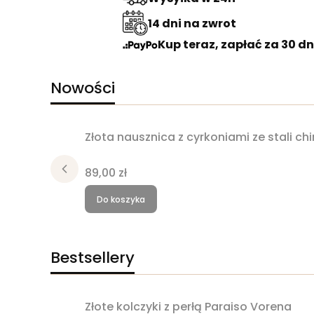
14 dni na zwrot
Kup teraz, zapłać za 30 dn
Nowości
Złota nausznica z cyrkoniami ze stali ch
Cena
89,00 zł
Do koszyka
Bestsellery
Złote kolczyki z perłą Paraiso Vorena
Bestseller