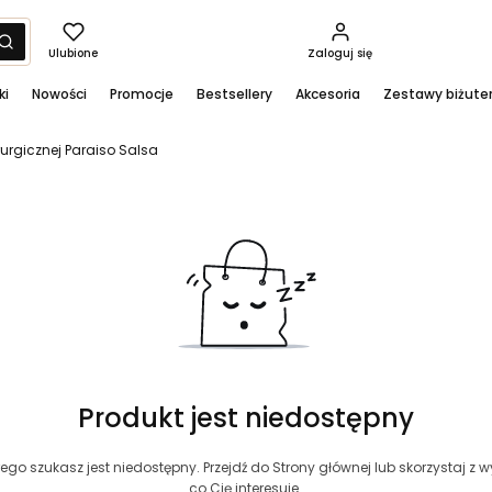
yść
Szukaj
Ulubione
Zaloguj się
ki
Nowości
Promocje
Bestsellery
Akcesoria
Zestawy biżuter
irurgicznej Paraiso Salsa
Produkt jest niedostępny
ego szukasz jest niedostępny. Przejdź do Strony głównej lub skorzystaj z wy
co Cię interesuje.