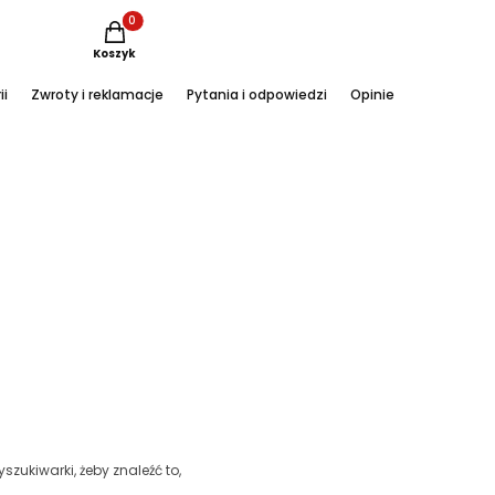
Produkty w koszyku: 0. Zobacz szczegóły
Koszyk
ii
Zwroty i reklamacje
Pytania i odpowiedzi
Opinie
Instagram
szukiwarki, żeby znaleźć to,