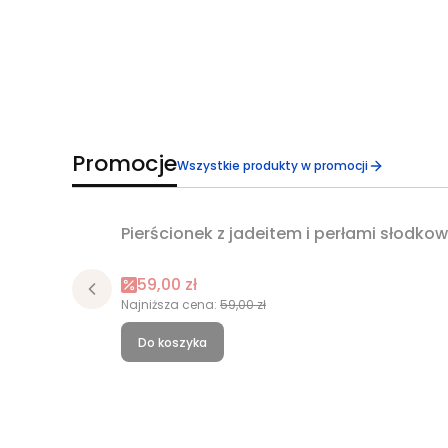
Promocje
Wszystkie produkty w promocji
Pierścionek z jadeitem i perłami słodk
Okazja
Cena promocyjna
59,00 zł
Najniższa cena:
59,00 zł
Do koszyka