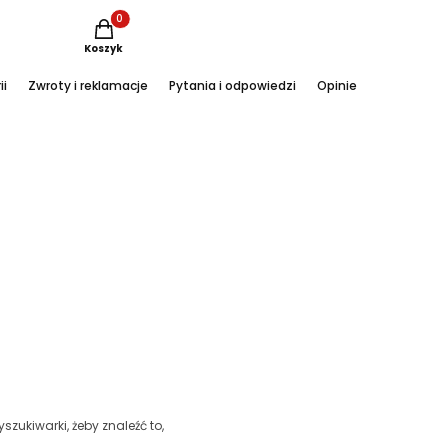
Produkty w koszyku: 0. Zobacz szczegóły
Koszyk
ii
Zwroty i reklamacje
Pytania i odpowiedzi
Opinie
Instagram
szukiwarki, żeby znaleźć to,