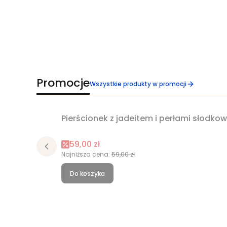
Promocje
Wszystkie produkty w promocji
Pierścionek z jadeitem i perłami słodk
Okazja
Cena promocyjna
59,00 zł
Najniższa cena:
59,00 zł
Do koszyka