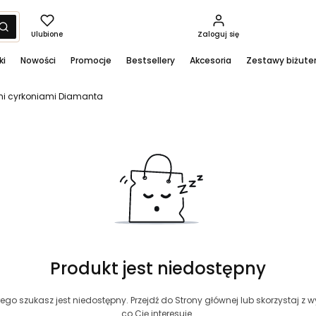
yść
Szukaj
Ulubione
Zaloguj się
ki
Nowości
Promocje
Bestsellery
Akcesoria
Zestawy biżuter
ymi cyrkoniami Diamanta
Produkt jest niedostępny
ego szukasz jest niedostępny. Przejdź do Strony głównej lub skorzystaj z wy
co Cię interesuje.