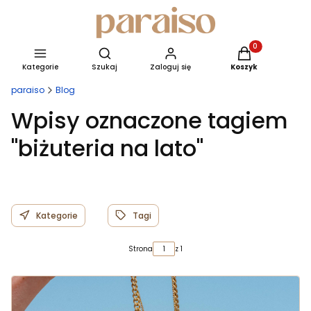
Produkty w kosz
Otwórz wyszukiwarkę
Kategorie
Szukaj
Zaloguj się
Koszyk
paraiso
Blog
Wpisy oznaczone tagiem
"biżuteria na lato"
Kategorie
Tagi
Strona
z 1