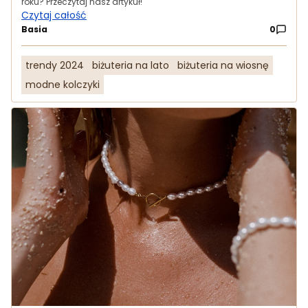
roku? Przeczytaj nasz artykuł!
Czytaj całość
Basia
0
trendy 2024
biżuteria na lato
biżuteria na wiosnę
modne kolczyki