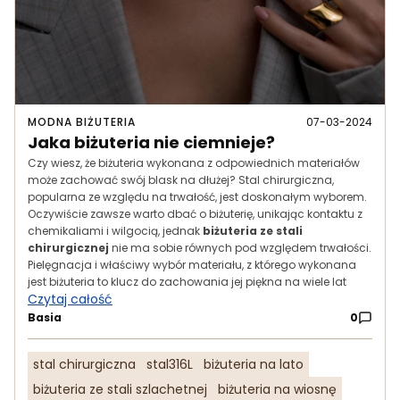
MODNA BIŻUTERIA
07-03-2024
Jaka biżuteria nie ciemnieje?
Czy wiesz, że biżuteria wykonana z odpowiednich materiałów
może zachować swój blask na dłużej? Stal chirurgiczna,
popularna ze względu na trwałość, jest doskonałym wyborem.
Oczywiście zawsze warto dbać o biżuterię, unikając kontaktu z
chemikaliami i wilgocią, jednak
biżuteria ze stali
chirurgicznej
nie ma sobie równych pod względem trwałości.
Pielęgnacja i właściwy wybór materiału, z którego wykonana
jest biżuteria to klucz do zachowania jej piękna na wiele lat
Czytaj całość
Basia
0
stal chirurgiczna
stal316L
biżuteria na lato
biżuteria ze stali szlachetnej
biżuteria na wiosnę