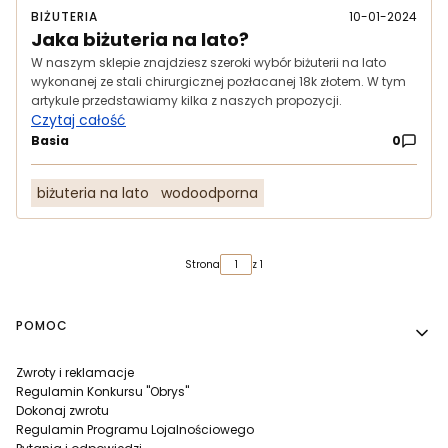
BIŻUTERIA
10-01-2024
Jaka biżuteria na lato?
W naszym sklepie znajdziesz szeroki wybór biżuterii na lato
wykonanej ze stali chirurgicznej pozłacanej 18k złotem. W tym
artykule przedstawiamy kilka z naszych propozycji.
Czytaj całość
Basia
0
biżuteria na lato
wodoodporna
Strona
z 1
Linki w stopce
POMOC
Zwroty i reklamacje
Regulamin Konkursu "Obrys"
Dokonaj zwrotu
Regulamin Programu Lojalnościowego