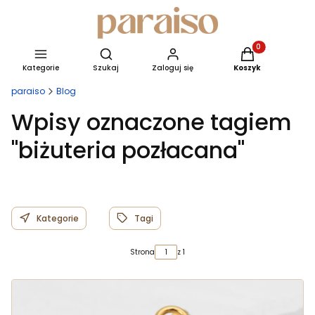
Produkty w kosz
Otwórz wyszukiwarkę
Kategorie
Szukaj
Zaloguj się
Koszyk
paraiso
Blog
Wpisy oznaczone tagiem
"biżuteria pozłacana"
Kategorie
Tagi
Strona
z 1