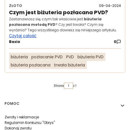
ZŁOTO
09-04-2024
Czym jest biżuteria pozłacana PVD?
Zastanawiasz się, czym tak właściwie jest
biżuteria
pozłacana metodą PVD
? Czy jest trwała? Czym się
wyróżnia? Tego wszystkiego dowiesz się niniejszego artykułu.
Czytaj całość
Basia
0
biżuteria
pozłacanie PVD
PVD
biżuteria PVD
biżuteria pozłacana
trwała biżuteria
Strona
z 1
Linki w stopce
POMOC
Zwroty i reklamacje
Regulamin Konkursu "Obrys"
Dokonaj zwrotu